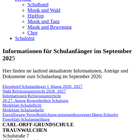
Schulband
Musik und Wald
HipHop
Musik und Tanz
Musik und Bewegung
Chor
Schulobst
Informationen für Schulanfänger im September
202
5
Hier finden sie laufend aktualisierte Informationen, Anträge und
Dokumente zum Schulanfang im September 2026:
Elternbrief Schulanfänger 1. Klasse 2026_2027
Wahl Religionsunterricht 2026_2027
Informationen-Religionsunterricht
26-27- Antrag Kostenfreiheit Schulweg
Merkblatt-Schulpflicht
Merkblatt-Schulunfaelle
Einwilligung-Veroeffentlichung-personenbezogener-Daten-Schueler
Frageblatt-Schulanmeldung
CARL-ORFF-GRUNDSCHULE
TRAUNWALCHEN
Schulstraße 7